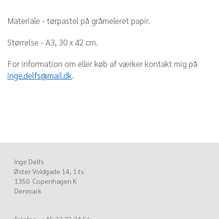
Materiale - tørpastel på gråmeleret papir.
Størrelse - A3, 30 x 42 cm.
For information om eller køb af værker kontakt mig på
inge.delfs@mail.dk
.
Inge Delfs
Øster Voldgade 14, 1.tv.
1350 Copenhagen K
Denmark
Telefon +45 33 32 34 56