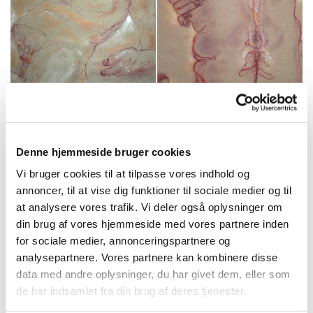
Materiale - tørpastel og pastelkridt på farvet eller hvidt
papir.
Denne hjemmeside bruger cookies
Størrelse - A2, 60 x 42 cm.
Vi bruger cookies til at tilpasse vores indhold og
annoncer, til at vise dig funktioner til sociale medier og til
For information om eller køb af værker kontakt mig på
at analysere vores trafik. Vi deler også oplysninger om
inge.delfs@mail.dk
.
din brug af vores hjemmeside med vores partnere inden
for sociale medier, annonceringspartnere og
analysepartnere. Vores partnere kan kombinere disse
data med andre oplysninger, du har givet dem, eller som
de har indsamlet fra din brug af deres tjenester.
Små